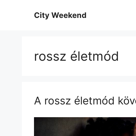
Kilépés
a
City Weekend
tartalomba
rossz életmód
A rossz életmód kö