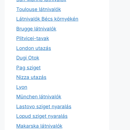
Toulouse látnivalók
Látnivalók Bécs környékén
Brugge látnivalók
Plitvicei-tavak
London utazás
Dugi Otok
Pag sziget
Nizza utazás
Lyon
München látnivalók
Lastovo sziget nyaralás
Lopud sziget nyaralás
Makarska látnivalók