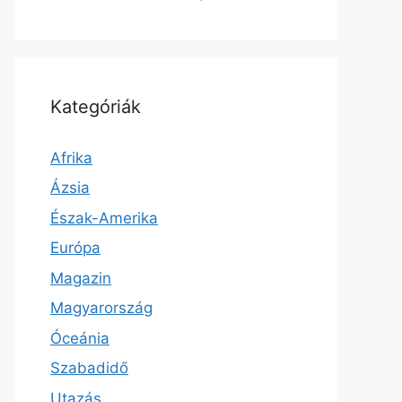
Kategóriák
Afrika
Ázsia
Észak-Amerika
Európa
Magazin
Magyarország
Óceánia
Szabadidő
Utazás