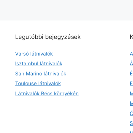
Legutóbbi bejegyzések
K
Varsó látnivalók
A
Isztambul látnivalók
Á
San Marino látnivalók
É
Toulouse látnivalók
E
Látnivalók Bécs környékén
M
M
Ó
S