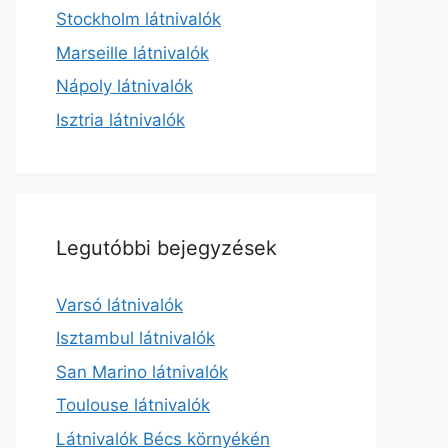
Stockholm látnivalók
Marseille látnivalók
Nápoly látnivalók
Isztria látnivalók
Legutóbbi bejegyzések
Varsó látnivalók
Isztambul látnivalók
San Marino látnivalók
Toulouse látnivalók
Látnivalók Bécs környékén