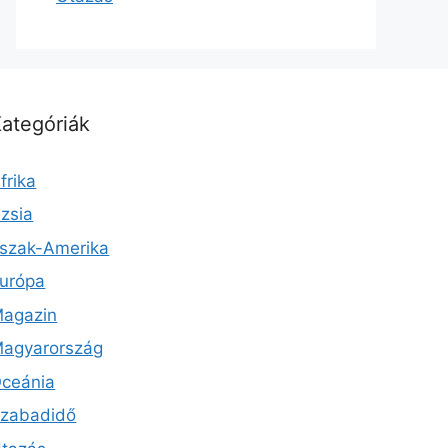
ategóriák
frika
zsia
szak-Amerika
urópa
agazin
agyarország
ceánia
zabadidő