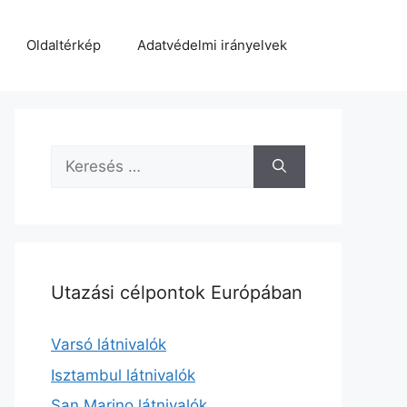
Oldaltérkép
Adatvédelmi irányelvek
Keresés:
Utazási célpontok Európában
Varsó látnivalók
Isztambul látnivalók
San Marino látnivalók