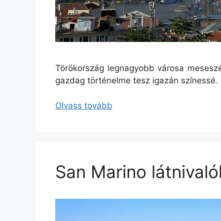
Törökország legnagyobb városa meseszép. F
gazdag történelme tesz igazán színessé.
Olvass tovább
San Marino látnivaló