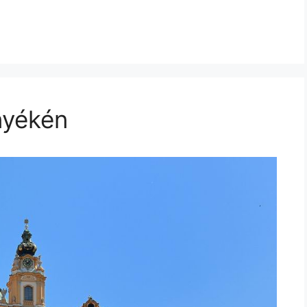
nyékén