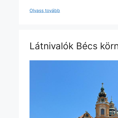
Olvass tovább
Látnivalók Bécs kör