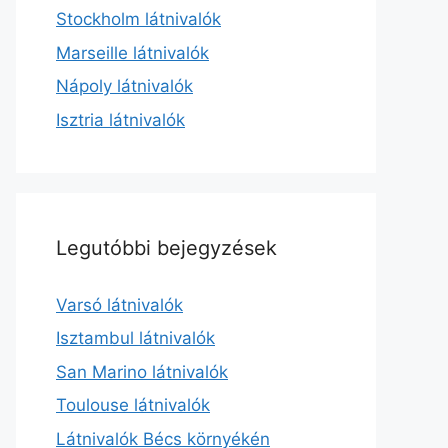
Stockholm látnivalók
Marseille látnivalók
Nápoly látnivalók
Isztria látnivalók
Legutóbbi bejegyzések
Varsó látnivalók
Isztambul látnivalók
San Marino látnivalók
Toulouse látnivalók
Látnivalók Bécs környékén