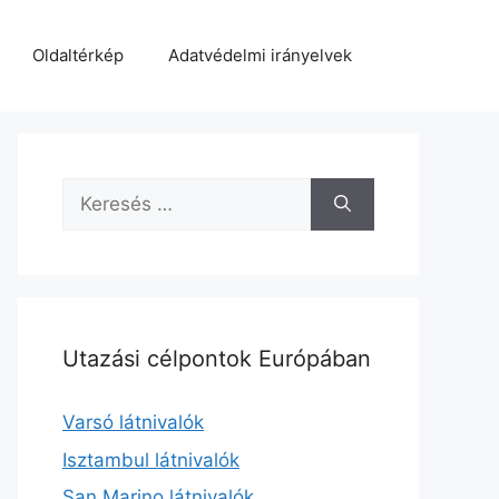
Oldaltérkép
Adatvédelmi irányelvek
Keresés:
Utazási célpontok Európában
Varsó látnivalók
Isztambul látnivalók
San Marino látnivalók