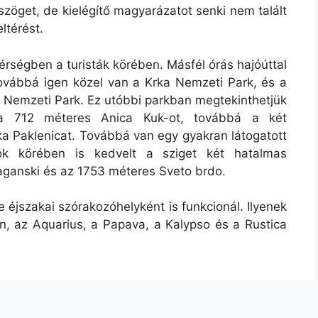
zöget, de kielégítő magyarázatot senki nem talált
ltérést.
rségben a turisták körében. Másfél órás hajóúttal
továbbá igen közel van a Krka Nemzeti Park, és a
 Nemzeti Park. Ez utóbbi parkban megtekinthetjük
, a 712 méteres Anica Kuk-ot, továbbá a két
ika Paklenicat. Továbbá van egy gyakran látogatott
k körében is kedvelt a sziget két hatalmas
ganski és az 1753 méteres Sveto brdo.
éjszakai szórakozóhelyként is funkcionál. Ilyenek
n, az Aquarius, a Papava, a Kalypso és a Rustica