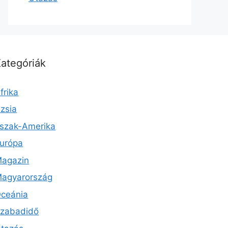
ategóriák
frika
zsia
szak-Amerika
urópa
agazin
agyarország
ceánia
zabadidő