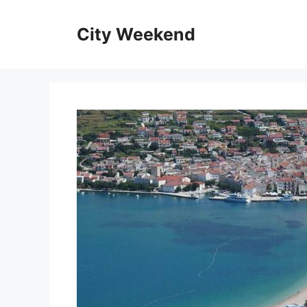
Kilépés
a
City Weekend
tartalomba