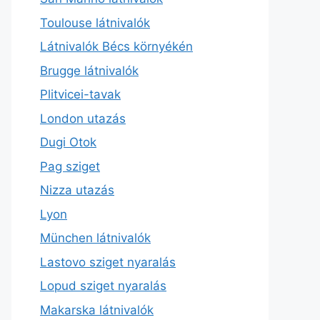
Toulouse látnivalók
Látnivalók Bécs környékén
Brugge látnivalók
Plitvicei-tavak
London utazás
Dugi Otok
Pag sziget
Nizza utazás
Lyon
München látnivalók
Lastovo sziget nyaralás
Lopud sziget nyaralás
Makarska látnivalók