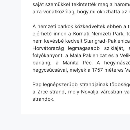
saját szemükkel tekintették meg a hároms
arra vonatkozólag, hogy mi okozhatta az e
A nemzeti parkok közkedveltek ebben a té
elérhető innen a Kornati Nemzeti Park, 
nem kevésbé kedvelt Starigrad-Paklenica
Horvátország legmagasabb szikláját
folyókanyont, a Mala Paklenicat és a Vel
barlang, a Manita Pec. A hegymászó
hegycsúcsával, melyek a 1757 méteres Va
Pag legnépszerűbb strandjainak többsége 
a Zrce strand, mely Novalja városban va
strandok.