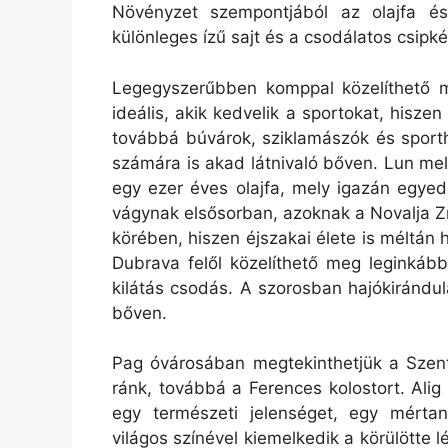
Növényzet szempontjából az olajfa és
különleges ízű sajt és a csodálatos csipk
Legegyszerűbben komppal közelíthető 
ideális, akik kedvelik a sportokat, hisze
továbbá búvárok, sziklamászók és sport
számára is akad látnivaló bőven. Lun mell
egy ezer éves olajfa, mely igazán egyed
vágynak elsősorban, azoknak a Novalja Zrc
körében, hiszen éjszakai élete is méltán 
Dubrava felől közelíthető meg leginkáb
kilátás csodás. A szorosban hajókirándulá
bőven.
Pag óvárosában megtekinthetjük a Szent
ránk, továbbá a Ferences kolostort. Alig
egy természeti jelenséget, egy mértan
világos színével kiemelkedik a körülötte 