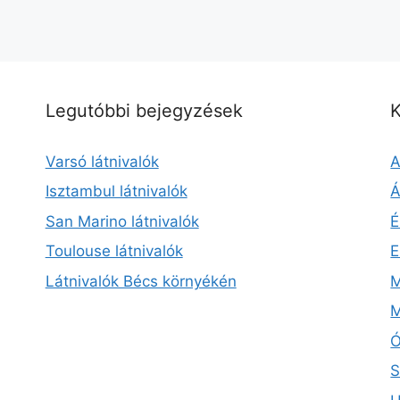
Legutóbbi bejegyzések
K
Varsó látnivalók
A
Isztambul látnivalók
Á
San Marino látnivalók
É
Toulouse látnivalók
E
Látnivalók Bécs környékén
M
M
Ó
S