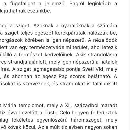
 a fügefaliget a jellemző. Pagról leginkább a
ék juthatnak eszünkbe.
meg a sziget. Azoknak a nyaralóknak a számára
n a sziget teljes egészét kerékpárutak hálózzák be,
horgászok körében is igen népszerű. A nézelődők
ett van egy természetvédelmi terület, ahol létezik
ülálló a természet kedvelőinek. Akik strandolásra
e strandja ajánlott, mely igen népszerű a fiatalok
híres. A sziget legmagasabb pontja Sveti Vid, mely
b, és ahonnan az egész Pag szoros belátható. A
sokat is szerveznek, és strandokat is találunk itt
 Mária templomot, mely a XII. századból maradt
 tíz évvel ezelőtt a Tusto Celo hegyen felfedeztek
ilag tökéletes egyenlőszárú háromszöget, mely
lévő kövek közül. Az elmúlt tíz évben nagyon sokan