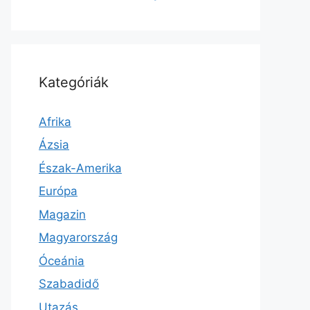
Kategóriák
Afrika
Ázsia
Észak-Amerika
Európa
Magazin
Magyarország
Óceánia
Szabadidő
Utazás