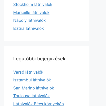
Stockholm látnivalók
Marseille látnivalók
Nápoly látnivalók
Isztria látnivalók
Legutóbbi bejegyzések
Varsó látnivalók
Isztambul látnivalók
San Marino látnivalók
Toulouse látnivalók
Látnivalók Bécs környékén