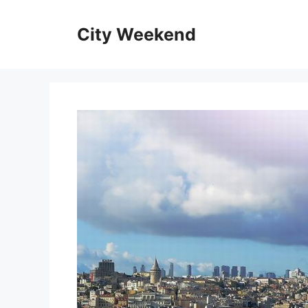
Kilépés
a
City Weekend
tartalomba