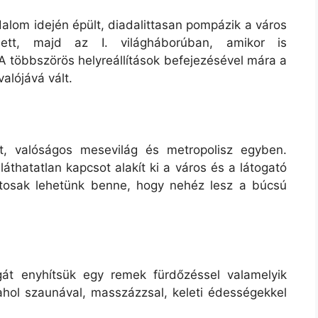
alom idején épült, diadalittasan pompázik a város
lett, majd az I. világháborúban, amikor is
 A többszörös helyreállítások befejezésével mára a
alójává vált.
jt, valóságos mesevilág és metropolisz egyben.
láthatatlan kapcsot alakít ki a város és a látogató
ztosak lehetünk benne, hogy nehéz lesz a búcsú
gát enyhítsük egy remek fürdőzéssel valamelyik
hol szaunával, masszázzsal, keleti édességekkel