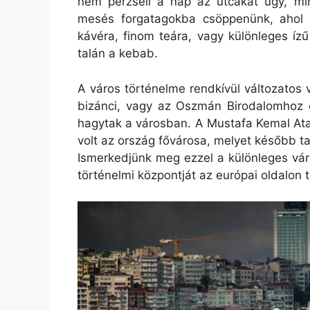
nem perzseli a nap az utcákat úgy, min
mesés forgatagokba csöppenünk, ahol 
kávéra, finom teára, vagy különleges íz
talán a kebab.
A város történelme rendkívül változatos v
bizánci, vagy az Oszmán Birodalomhoz 
hagytak a városban. A Mustafa Kemal Atat
volt az ország fővárosa, melyet később ta
Ismerkedjünk meg ezzel a különleges váro
történelmi központját az európai oldalon t