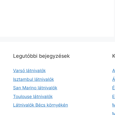
Legutóbbi bejegyzések
K
Varsó látnivalók
A
Isztambul látnivalók
Á
San Marino látnivalók
É
Toulouse látnivalók
E
Látnivalók Bécs környékén
M
M