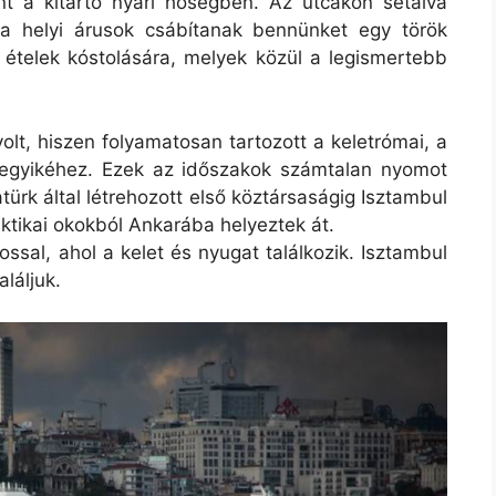
t a kitartó nyári hőségben. Az utcákon sétálva
a helyi árusok csábítanak bennünket egy török
ű ételek kóstolására, melyek közül a legismertebb
olt, hiszen folyamatosan tartozott a keletrómai, a
egyikéhez. Ezek az időszakok számtalan nyomot
ürk által létrehozott első köztársaságig Isztambul
ktikai okokból Ankarába helyeztek át.
ssal, ahol a kelet és nyugat találkozik. Isztambul
aláljuk.