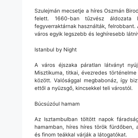
Szulejmán mecsetje a híres Oszmán Birod
felett. 1660-ban tűzvész áldozata 
fegyverraktárnak használták, felrobbant.
város egyik legszebb és leghíresebb látniv
Istanbul by Night
A város éjszaka páratlan látványt nyú
Misztikuma, titkai, évezredes történelme 
között. Valósággal megbabonáz, így bi
ettől a nyüzsgő, kincsekkel teli várostól.
Búcsúzóul hamam
Az Isztambulban töltött napok fáradsá
hamamban, híres híres török fürdőben, a
és finom teákkal várják a látogatókat.