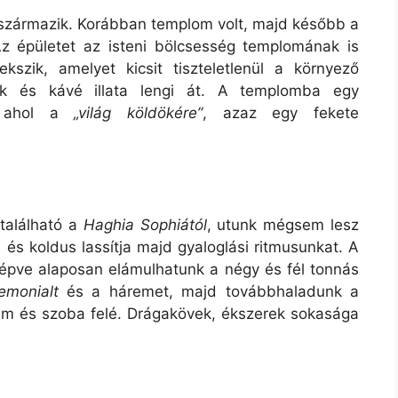
származik. Korábban templom volt, majd később a
z épületet az isteni bölcsesség templomának is
kszik, amelyet kicsit tiszteletlenül a környező
ek és kávé illata lengi át. A templomba egy
e, ahol a
„világ köldökére”
, azaz egy fekete
található a
Haghia Sophiától
, utunk mégsem lesz
 és koldus lassítja majd gyaloglási ritmusunkat. A
lépve alaposan elámulhatunk a négy és fél tonnás
emonialt
és a háremet, majd továbbhaladunk a
rem és szoba felé. Drágakövek, ékszerek sokasága