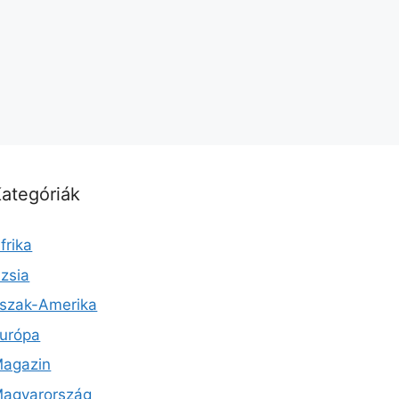
ategóriák
frika
zsia
szak-Amerika
urópa
agazin
agyarország