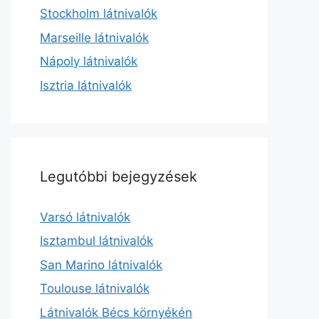
Stockholm látnivalók
Marseille látnivalók
Nápoly látnivalók
Isztria látnivalók
Legutóbbi bejegyzések
Varsó látnivalók
Isztambul látnivalók
San Marino látnivalók
Toulouse látnivalók
Látnivalók Bécs környékén