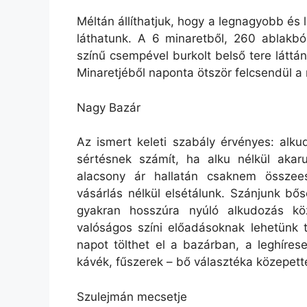
Méltán állíthatjuk, hogy a legnagyobb és
láthatunk. A 6 minaretből, 260 ablakbó
színű csempével burkolt belső tere láttá
Minaretjéből naponta ötször felcsendül a
Nagy Bazár
Az ismert keleti szabály érvényes: alku
sértésnek számít, ha alku nélkül aka
alacsony ár hallatán csaknem összee
vásárlás nélkül elsétálunk. Szánjunk bő
gyakran hosszúra nyúló alkudozás kö
valóságos színi előadásoknak lehetünk t
napot tölthet el a bazárban, a leghíres
kávék, fűszerek – bő választéka közepett
Szulejmán mecsetje