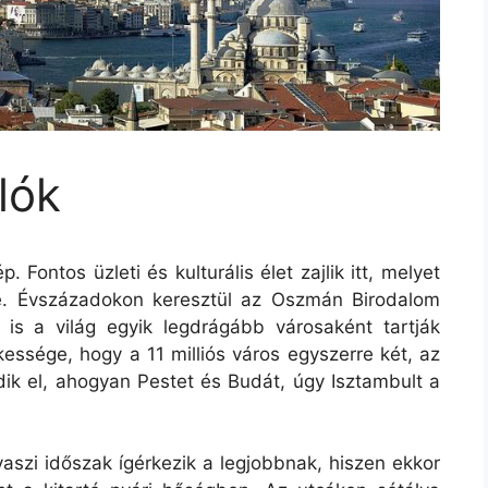
lók
ontos üzleti és kulturális élet zajlik itt, melyet
.
Évszázadokon keresztül az Oszmán Birodalom
eg is a világ egyik legdrágább városaként tartják
essége, hogy a 11 milliós város egyszerre két, az
dik el, ahogyan Pestet és Budát, úgy Isztambult a
vaszi időszak ígérkezik a legjobbnak, hiszen ekkor