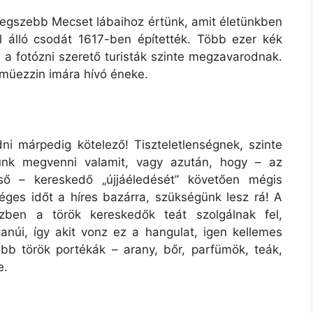
 legszebb Mecset lábaihoz értünk, amit életünkben
l álló csodát 1617-ben építették. Több ezer kék
n a fotózni szerető turisták szinte megzavarodnak.
 müezzin imára hívó éneke.
dni márpedig kötelező! Tiszteletlenségnek, szinte
runk megvenni valamit, vagy azután, hogy – az
ső – kereskedő „újjáéledését” követően mégis
séges időt a híres bazárra, szükségünk lesz rá! A
zben a török kereskedők teát szolgálnak fel,
anúi, így akit vonz ez a hangulat, igen kellemes
ebb török portékák – arany, bőr, parfümök, teák,
e.