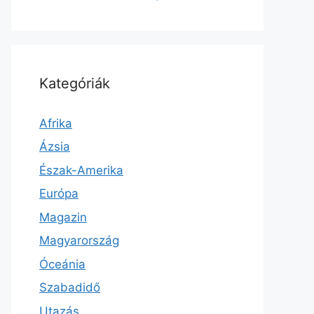
Kategóriák
Afrika
Ázsia
Észak-Amerika
Európa
Magazin
Magyarország
Óceánia
Szabadidő
Utazás