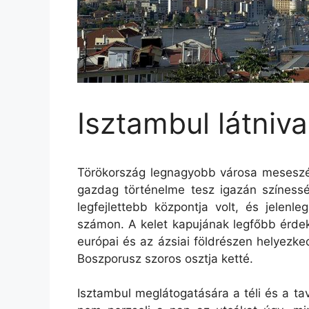
Isztambul látniva
Törökország legnagyobb városa meseszép. F
gazdag történelme tesz igazán színessé
legfejlettebb központja volt, és jelenl
számon. A kelet kapujának legfőbb érdek
európai és az ázsiai földrészen helyezke
Boszporusz szoros osztja ketté.
Isztambul meglátogatására a téli és a ta