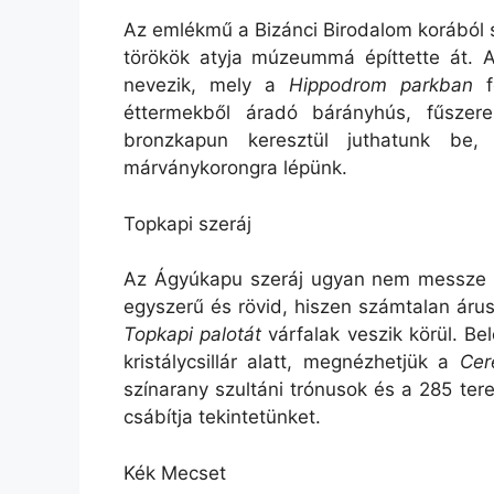
Az emlékmű a Bizánci Birodalom korából 
törökök atyja múzeummá építtette át. A
nevezik, mely a
Hippodrom parkban
fe
éttermekből áradó bárányhús, fűszer
bronzkapun keresztül juthatunk b
márványkorongra lépünk.
Topkapi szeráj
Az Ágyúkapu szeráj ugyan nem messze 
egyszerű és rövid, hiszen számtalan árus
Topkapi palotát
várfalak veszik körül. Be
kristálycsillár alatt, megnézhetjük a
Cer
színarany szultáni trónusok és a 285 te
csábítja tekintetünket.
Kék Mecset