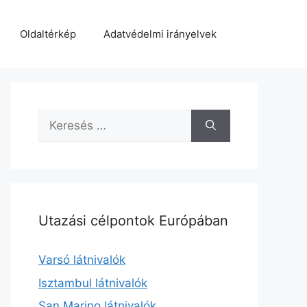
Oldaltérkép
Adatvédelmi irányelvek
Keresés:
Utazási célpontok Európában
Varsó látnivalók
Isztambul látnivalók
San Marino látnivalók