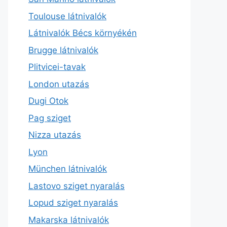
Toulouse látnivalók
Látnivalók Bécs környékén
Brugge látnivalók
Plitvicei-tavak
London utazás
Dugi Otok
Pag sziget
Nizza utazás
Lyon
München látnivalók
Lastovo sziget nyaralás
Lopud sziget nyaralás
Makarska látnivalók