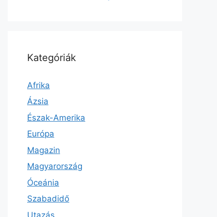
Kategóriák
Afrika
Ázsia
Észak-Amerika
Európa
Magazin
Magyarország
Óceánia
Szabadidő
Utazás