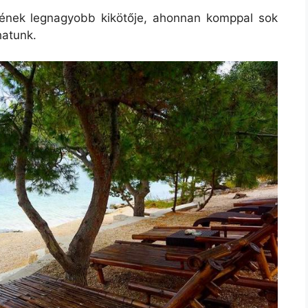
etének legnagyobb kikötője, ahonnan komppal sok
hatunk.