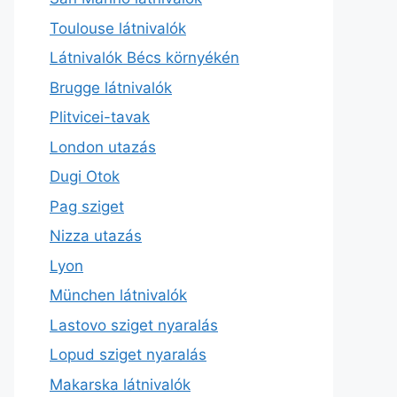
Toulouse látnivalók
Látnivalók Bécs környékén
Brugge látnivalók
Plitvicei-tavak
London utazás
Dugi Otok
Pag sziget
Nizza utazás
Lyon
München látnivalók
Lastovo sziget nyaralás
Lopud sziget nyaralás
Makarska látnivalók