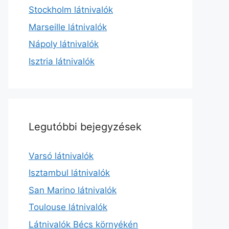
Stockholm látnivalók
Marseille látnivalók
Nápoly látnivalók
Isztria látnivalók
Legutóbbi bejegyzések
Varsó látnivalók
Isztambul látnivalók
San Marino látnivalók
Toulouse látnivalók
Látnivalók Bécs környékén