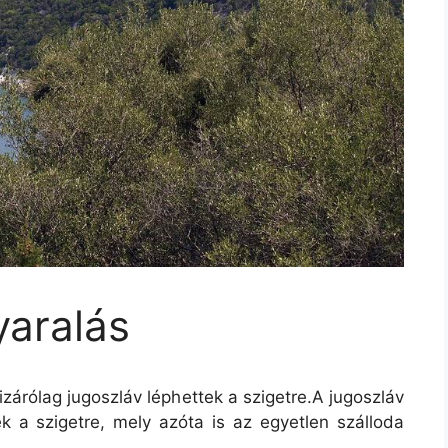
yaralás
kizárólag jugoszláv léphettek a szigetre.A jugoszláv
ek a szigetre, mely azóta is az egyetlen szálloda