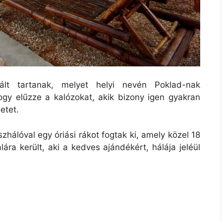
t tartanak, melyet helyi nevén Poklad-nak
hogy elűzze a kalózokat, akik bizony igen gyakran
etet.
zhálóval egy óriási rákot fogtak ki, amely közel 18
ára került, aki a kedves ajándékért, hálája jeléül