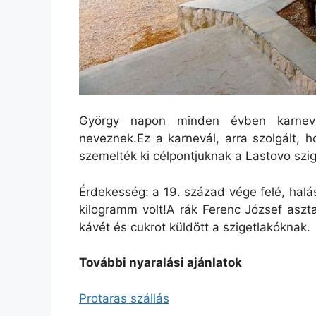
György napon minden évben karnevál
neveznek.Ez a karnevál, arra szolgált, 
szemelték ki célpontjuknak a Lastovo szig
Érdekesség: a 19. század vége felé, halás
kilogramm volt!A rák Ferenc József asztal
kávét és cukrot küldött a szigetlakóknak.
További nyaralási ajánlatok
Protaras szállás