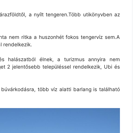
árazföldtől, a nyílt tengeren.Több utikönyvben az
nta nem ritka a huszonhét fokos tengervíz sem.A
l rendelkezik.
és halászatból élnek, a turizmus annyira nem
et 2 jelentősebb településsel rendelkezik, Ubi és
 búvárkodásra, több víz alatti barlang is található