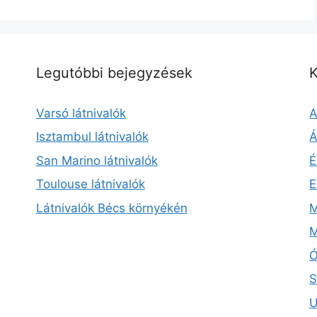
Legutóbbi bejegyzések
K
Varsó látnivalók
A
Isztambul látnivalók
Á
San Marino látnivalók
É
Toulouse látnivalók
E
Látnivalók Bécs környékén
M
M
Ó
S
U