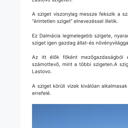
A sziget viszonylag messze fekszik a sz
“érintetlen sziget” elnevezéssel illetik.
Ez Dalmácia legmelegebb szigete, nyara
sziget igen gazdag állat-és növényvilágga
Az itt élők főként mezőgazdaságból 
számottevő, mint a többi szigeten.A szig
Lastovo.
A sziget körüli vizek kiválóan alkalmasak
errefelé.