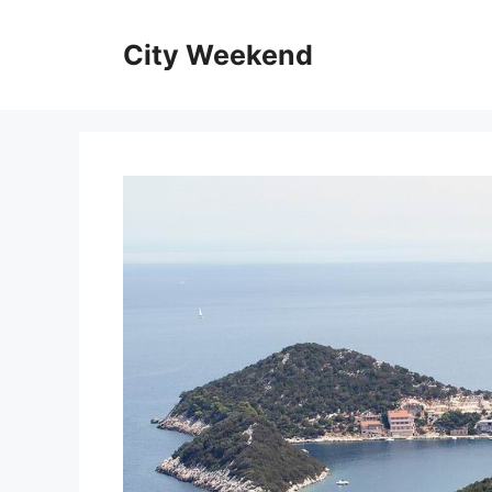
Kilépés
a
City Weekend
tartalomba