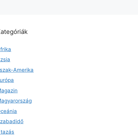
ategóriák
frika
zsia
szak-Amerika
urópa
agazin
agyarország
ceánia
zabadidő
tazás