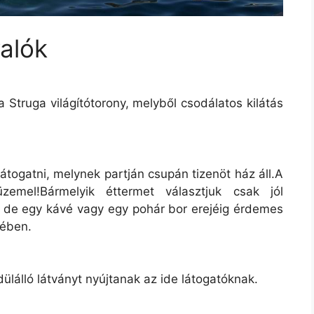
valók
a Struga világítótorony, melyből csodálatos kilátás
átogatni, melynek partján csupán tizenöt ház áll.A
emel!Bármelyik éttermet választjuk csak jól
, de egy kávé vagy egy pohár bor erejéig érdemes
tében.
lálló látványt nyújtanak az ide látogatóknak.