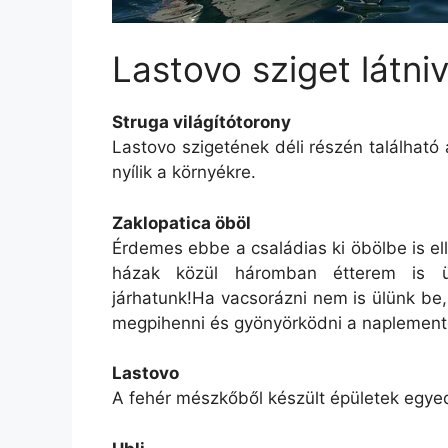
Lastovo sziget látni
Struga világítótorony
Lastovo szigetének déli részén található 
nyílik a környékre.
Zaklopatica öböl
Érdemes ebbe a családias ki öbölbe is ell
házak közül háromban étterem is üz
járhatunk!Ha vacsorázni nem is ülünk be
megpihenni és gyönyörködni a naplemen
Lastovo
A fehér mészkőből készült épületek egyedü