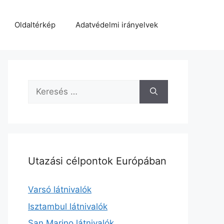
Oldaltérkép
Adatvédelmi irányelvek
Keresés:
Utazási célpontok Európában
Varsó látnivalók
Isztambul látnivalók
San Marino látnivalók