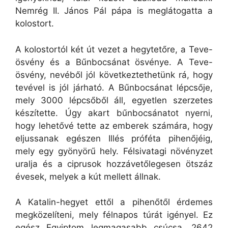
Nemrég II. János Pál pápa is meglátogatta a
kolostort.
A kolostortól két út vezet a hegytetőre, a Teve-
ösvény és a Bűnbocsánat ösvénye. A Teve-
ösvény, nevéből jól következtethetünk rá, hogy
tevével is jól járható. A Bűnbocsánat lépcsője,
mely 3000 lépcsőből áll, egyetlen szerzetes
készítette. Úgy akart bűnbocsánatot nyerni,
hogy lehetővé tette az emberek számára, hogy
eljussanak egészen Illés próféta pihenőjéig,
mely egy gyönyörű hely. Félsivatagi növényzet
uralja és a ciprusok hozzávetőlegesen ötszáz
évesek, melyek a kút mellett állnak.
A Katalin-hegyet ettől a pihenőtől érdemes
megközelíteni, mely félnapos túrát igényel. Ez
egész Egyiptom legmagasabb csúcsa, 2642