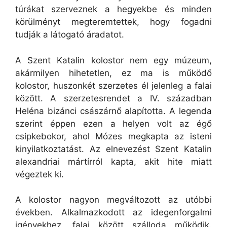
túrákat szerveznek a hegyekbe és minden
körülményt megteremtettek, hogy fogadni
tudják a látogató áradatot.
A Szent Katalin kolostor nem egy múzeum,
akármilyen hihetetlen, ez ma is működő
kolostor, huszonkét szerzetes él jelenleg a falai
között. A szerzetesrendet a IV. században
Heléna bizánci császárnő alapította. A legenda
szerint éppen ezen a helyen volt az égő
csipkebokor, ahol Mózes megkapta az isteni
kinyilatkoztatást. Az elnevezést Szent Katalin
alexandriai mártírról kapta, akit hite miatt
végeztek ki.
A kolostor nagyon megváltozott az utóbbi
években. Alkalmazkodott az idegenforgalmi
igényekhez, falai között szálloda működik.