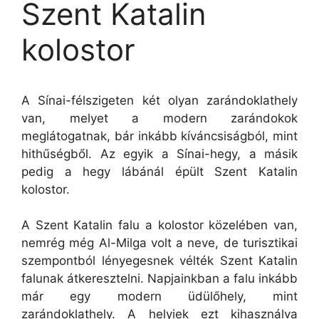
Szent Katalin
kolostor
A Sínai-félszigeten két olyan zarándoklathely
van, melyet a modern zarándokok
meglátogatnak, bár inkább kíváncsiságból, mint
hithűségből. Az egyik a Sínai-hegy, a másik
pedig a hegy lábánál épült Szent Katalin
kolostor.
A Szent Katalin falu a kolostor közelében van,
nemrég még Al-Milga volt a neve, de turisztikai
szempontból lényegesnek vélték Szent Katalin
falunak átkeresztelni. Napjainkban a falu inkább
már egy modern üdülőhely, mint
zarándoklathely. A helyiek ezt kihasználva