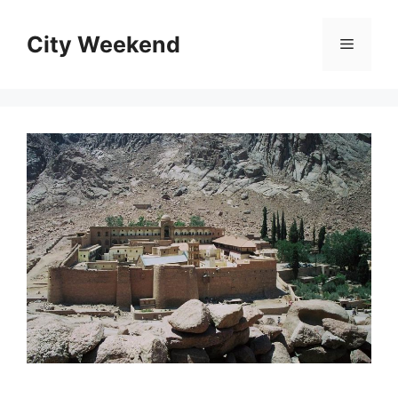
Kilépés
a
City Weekend
Menü
tartalomba