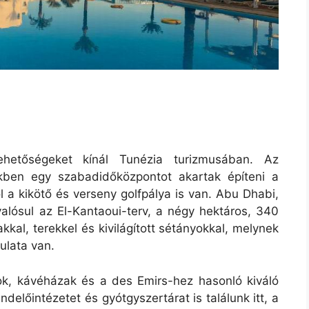
ehetőségeket kínál Tunézia turizmusában. Az
kben egy szabadidőközpontot akartak építeni a
 a kikötő és verseny golfpálya is van.
Abu Dhabi,
alósul az El-Kantaoui-terv, a négy hektáros, 340
kal, terekkel és kivilágított sétányokkal, melynek
ulata van.
nkok, kávéházak és a des Emirs-hez hasonló kiváló
előintézetet és gyótgyszertárat is találunk itt, a