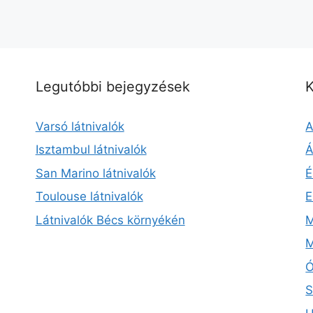
Legutóbbi bejegyzések
K
Varsó látnivalók
A
Isztambul látnivalók
Á
San Marino látnivalók
É
Toulouse látnivalók
E
Látnivalók Bécs környékén
M
M
Ó
S