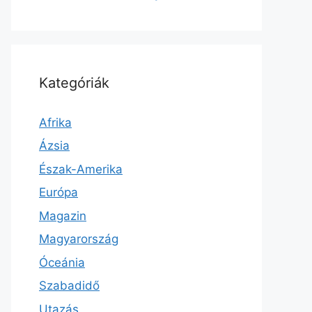
Kategóriák
Afrika
Ázsia
Észak-Amerika
Európa
Magazin
Magyarország
Óceánia
Szabadidő
Utazás