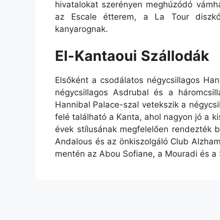
hivatalokat szerényen meghúzódó vámhat
az Escale étterem, a La Tour diszk
kanyarognak.
El-Kantaoui
Szállodák
Elsőként a csodálatos négycsillagos Han
négycsillagos Asdrubal és a háromcsill
Hannibal Palace-szal vetekszik a négycsi
felé található a Kanta, ahol nagyon jó a 
évek stílusának megfelelően rendezték b
Andalous és az önkiszolgáló Club Alzham
mentén az Abou Sofiane, a Mouradi és a 