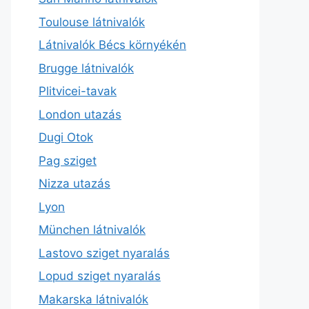
Toulouse látnivalók
Látnivalók Bécs környékén
Brugge látnivalók
Plitvicei-tavak
London utazás
Dugi Otok
Pag sziget
Nizza utazás
Lyon
München látnivalók
Lastovo sziget nyaralás
Lopud sziget nyaralás
Makarska látnivalók