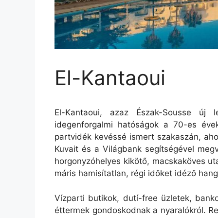
El-Kantaoui
El-Kantaoui, azaz Észak-Sousse új l
idegenforgalmi hatóságok a 70-es éve
partvidék kevéssé ismert szakaszán, ahol
Kuvait és a Világbank segítségével megv
horgonyzóhelyes kikötő, macskaköves utak
máris hamisítatlan, régi időket idéző hang
Vízparti butikok, dutí-free üzletek, ba
éttermek gondoskodnak a nyaralókról. Rend