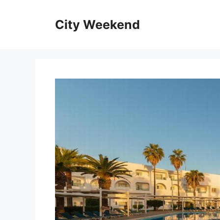
Kilépés
a
City Weekend
tartalomba