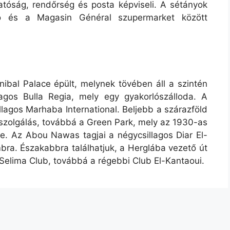
óság, rendőrség és posta képviseli. A sétányok
ó és a Magasin Général szupermarket között
nibal Palace épült, melynek tövében áll a szintén
agos Bulla Regia, mely egy gyakorlószálloda. A
llagos Marhaba International. Beljebb a szárazföld
kiszolgálás, továbbá a Green Park, mely az 1930-as
e. Az Abou Nawas tagjai a négycsillagos Diar El-
bra. Északabbra találhatjuk, a Herglába vezető út
Selima Club, továbbá a régebbi Club El-Kantaoui.