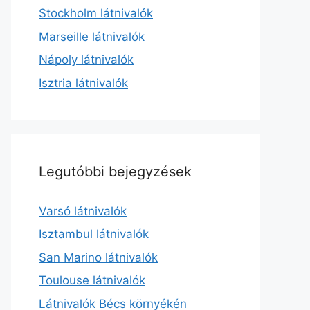
Stockholm látnivalók
Marseille látnivalók
Nápoly látnivalók
Isztria látnivalók
Legutóbbi bejegyzések
Varsó látnivalók
Isztambul látnivalók
San Marino látnivalók
Toulouse látnivalók
Látnivalók Bécs környékén