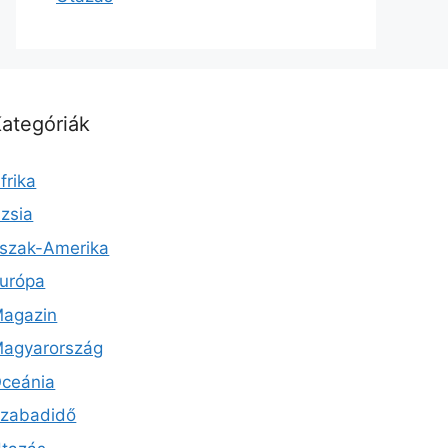
ategóriák
frika
zsia
szak-Amerika
urópa
agazin
agyarország
ceánia
zabadidő