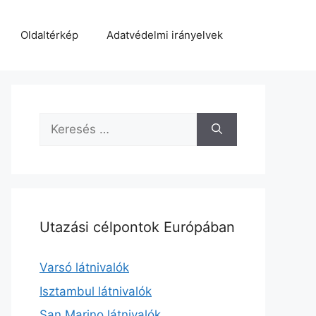
Oldaltérkép
Adatvédelmi irányelvek
Keresés:
Utazási célpontok Európában
Varsó látnivalók
Isztambul látnivalók
San Marino látnivalók